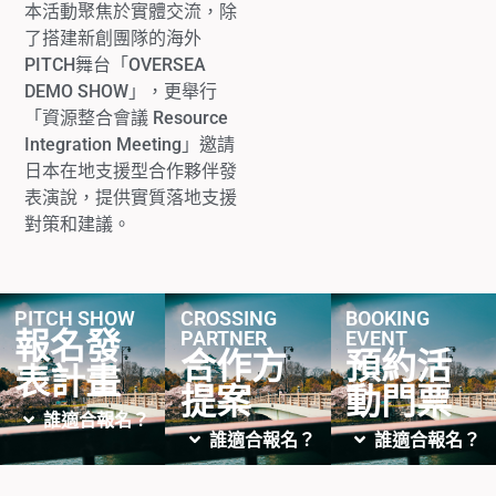
本活動聚焦於實體交流，除
了搭建新創團隊的海外
PITCH
舞台「
OVERSEA
DEMO SHOW
」，更舉行
「資源整合會議
Resource
Integration Meeting
」邀請
日本在地支援型合作夥伴發
表演說，提供實質落地支援
對策和建議。
PITCH SHOW
CROSSING
BOOKING
報名發
PARTNER
EVENT
合作方
預約活
表計畫
提案
動門票
誰適合報名？
誰適合報名？
誰適合報名？