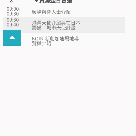
3
+ 資源整合會議
09:00-
暖場與會人士介紹
09:30
09:30-
港灣天使介紹與在日本
09:40
籌備：城市天使計畫
09:40-
KOIN 新創加速場地導
09:50
覽與介紹
09:50-
Leave a Nest 組織介紹
10:10
與目標說明
10:10-
[日本的地方創生
10:40
專
2.0對於新創的契
題
機]
演
講
10:40-
演講後QA
10:50
10:50-
[Mapxus 日本
11:20
專題
的發展]
演講
11:20-
演講後QA
11:30